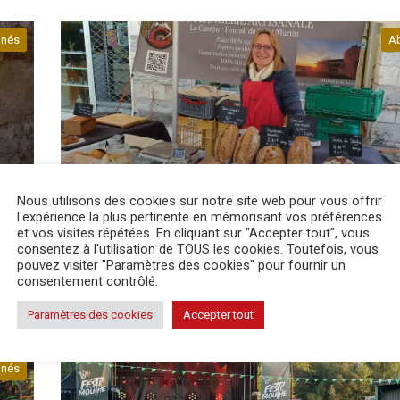
nés
A
Agriculture
21 Juil 2026
Nous utilisons des cookies sur notre site web pour vous offrir
l'expérience la plus pertinente en mémorisant vos préférences
et vos visites répétées. En cliquant sur "Accepter tout", vous
Des chèques saveurs pour mieux manger
consentez à l'utilisation de TOUS les cookies. Toutefois, vous
Le dispositif permet aux bénéficiaires du CIAS Périgord-L
pouvez visiter "Paramètres des cookies" pour fournir un
le
d'accéder à une alimentation locale de qualité....
consentement contrôlé.
on,
Paramètres des cookies
Accepter tout
nés