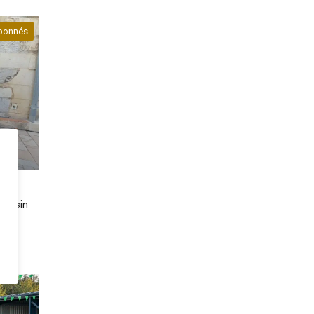
bonnés
imousin