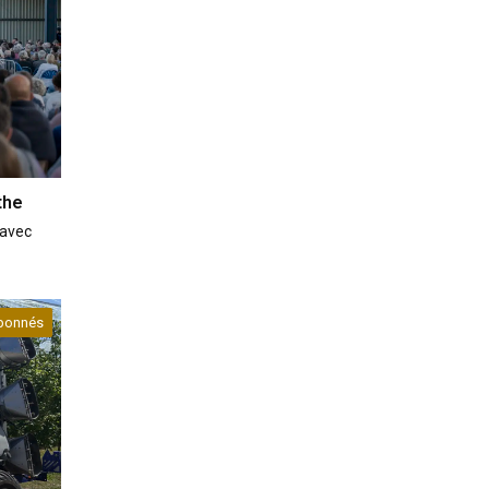
the
 avec
bonnés