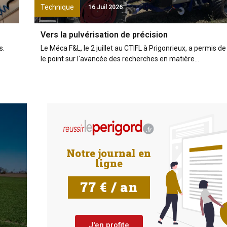
Technique
16 Juil 2026
Vers la pulvérisation de précision
s.
Le Méca F&L, le 2 juillet au CTIFL à Prigonrieux, a permis de
le point sur l'avancée des recherches en matière...
DOSSIER
ÉNERGIES
Notre journal en
ligne
Les énergies renouvelables
montent en puissance
77 € / an
RÉSERVÉ AUX ABONNÉS
J'en profite