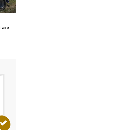
 faire
DOSSIER
MANUTENTION
Les équipements pour suppri
les angles morts
RÉSERVÉ AUX ABONNÉS