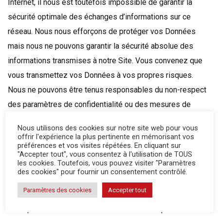
Internet, il nous est toutefois impossible de garantir la
sécurité optimale des échanges d’informations sur ce
réseau. Nous nous efforçons de protéger vos Données
mais nous ne pouvons garantir la sécurité absolue des
informations transmises à notre Site. Vous convenez que
vous transmettez vos Données à vos propres risques.
Nous ne pouvons être tenus responsables du non-respect
des paramètres de confidentialité ou des mesures de
sécurité en place sur notre Site. A ce titre, vous convenez
Nous utilisons des cookies sur notre site web pour vous
que la sécurité de vos informations est également de votre
offrir l'expérience la plus pertinente en mémorisant vos
préférences et vos visites répétées. En cliquant sur
ressort.
"Accepter tout", vous consentez à l'utilisation de TOUS
les cookies. Toutefois, vous pouvez visiter "Paramètres
des cookies" pour fournir un consentement contrôlé.
Quels sont vos droits ?
Paramètres des cookies
Accepter tout
Vous pouvez choisir comment les Données que vous nous