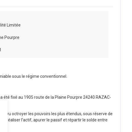
lité Limitée
ine Pourpre
1
 amiable sous le régime conventionnel.
s, a été fixé au 1905 route de la Plaine Pourpre 24240 RAZAC-
t vu octroyer les pouvoirs les plus étendus, sous réserve de
 réaliser l’actif, apurer le passif et répartir le solde entre