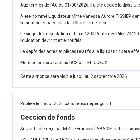
Aux termes de l'AG du 01/08/2026, il a été décidé la dissolut
A été nommé Liquidateur
Mme Vanessa Aurore TISSIER
dem
liquidation et parvenir à la clôture de celle-ci.
Le siège de la liquidation est fixé
4200 Route des Piles
24420
liquidation devront être notifiés.
Le dépôt des actes et pièces relatifs à la liquidation sera 
Mention en sera faite au RCS de
PERIGUEUX
.
Cette annonce sera visible jusqu'au 2 septembre 2026.
Publiée le 3 aout 2026 dans reussirleperigord.fr
Cession de fonds
Suivant acte reçu par Maître François LABADIE, notaire sous
«SELARL LOPEZ LABADIE» titulaire d’un office notarial à VERG