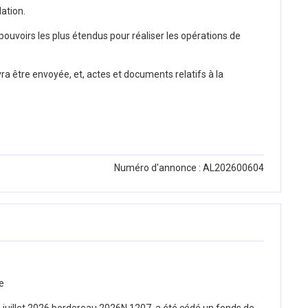
dation.
pouvoirs les plus étendus pour réaliser les opérations de
a être envoyée, et, actes et documents relatifs à la
Numéro d'annonce : AL202600604
e
0 juillet 2026 bordereau 2026N 1207, a été cédé un fonds de