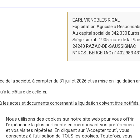
EARL VIGNOBLES RIGAL
Exploitation Agricole à Responsabi
Au capital social de 342 330 Euros
Siège social : 1905 route de la Pla
24240 RAZAC-DE-SAUSSIGNAC
N° RCS : BERGERAC n° 402 983 43
pée de la société, à compter du 31 juillet 2026 et sa mise en liquidation
'à la clôture de celle-ci.
où les actes et documents concernant la liquidation doivent être notifié
Nous utilisons des cookies sur notre site web pour vous offrir
24240 RAZAC-DE-SAUSSIGNAC, a pris les fonctions de liquidateur et s’es
l'expérience la plus pertinente en mémorisant vos préférences
ociés dans le but de lui permettre de mener à bien les opérations en cours,
et vos visites répétées. En cliquant sur "Accepter tout", vous
consentez à l'utilisation de TOUS les cookies. Toutefois, vous