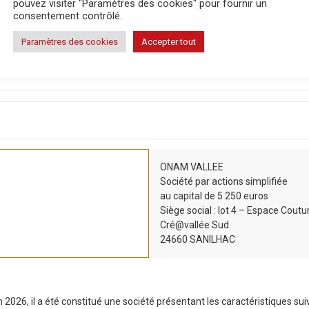
pouvez visiter "Paramètres des cookies" pour fournir un
 effectué au greffe du Tribunal de Commerce de BERGERAC, en annexe au
consentement contrôlé.
Paramètres des cookies
Accepter tout
ONAM VALLEE
Société par actions simplifiée
au capital de 5 250 euros
Siège social : lot 4 – Espace Coutu
Cré@vallée Sud
24660 SANILHAC
2026, il a été constitué une société présentant les caractéristiques sui