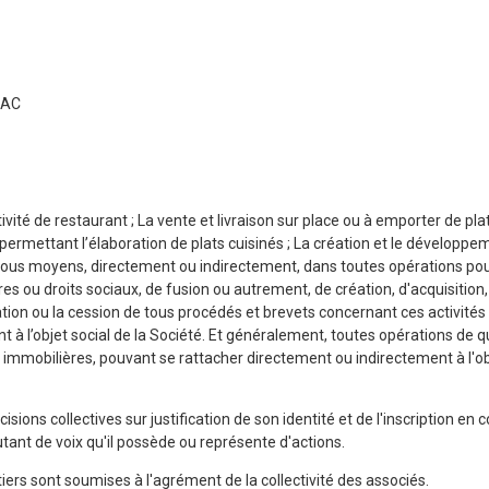
LHAC
ctivité de restaurant ; La vente et livraison sur place ou à emporter de pl
re permettant l’élaboration de plats cuisinés ; La création et le dévelo
 par tous moyens, directement ou indirectement, dans toutes opérations po
tres ou droits sociaux, de fusion ou autrement, de création, d'acquisition
tation ou la cession de tous procédés et brevets concernant ces activité
t à l’objet social de la Société. Et généralement, toutes opérations de q
u immobilières, pouvant se rattacher directement ou indirectement à l'obj
isions collectives sur justification de son identité et de l'inscription en
tant de voix qu'il possède ou représente d'actions.
iers sont soumises à l'agrément de la collectivité des associés.