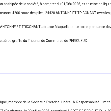
ion anticipée de la société, à compter du
01/08/2026
, et sa mise en liqui
eurant
4200 route des piles, 24420 ANTONNE ET TRIGONANT
avec les 
ANTONNE ET TRIGONANT
adresse à laquelle toute correspondance devr
effectué au greffe du Tribunal de Commerce de
PERIGUEUX
.
signé, membre de la Société d'Exercice Libéral à Responsabilité Limité
T (Dordogne) , le 22 juillet 2026, enregistré à SPFE DE PERIGUEUX, le 3