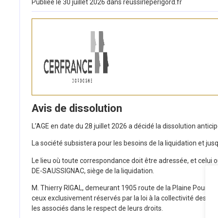
Publiée le 30 juillet 2026 dans reussirleperigord.fr
Avis de dissolution
L’AGE en date du 28 juillet 2026 a décidé la dissolution antici
La société subsistera pour les besoins de la liquidation et jusqu
Le lieu où toute correspondance doit être adressée, et celui 
DE-SAUSSIGNAC, siège de la liquidation.
M. Thierry RIGAL, demeurant 1905 route de la Plaine Pourpre 
ceux exclusivement réservés par la loi à la collectivité des ass
les associés dans le respect de leurs droits.