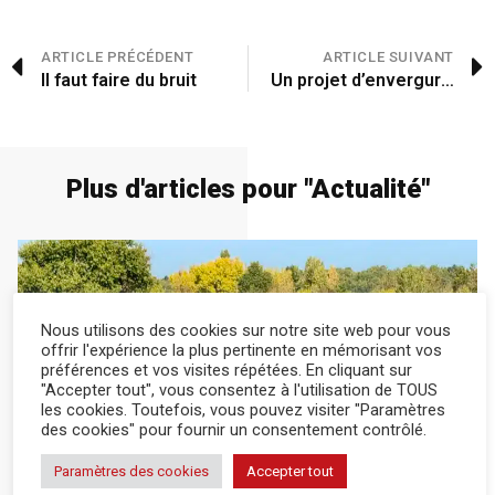
ARTICLE PRÉCÉDENT
ARTICLE SUIVANT
Il faut faire du bruit
Un projet d’envergure pour le quartier de la gare
Plus d'articles pour "
Actualité
"
Nous utilisons des cookies sur notre site web pour vous
offrir l'expérience la plus pertinente en mémorisant vos
préférences et vos visites répétées. En cliquant sur
"Accepter tout", vous consentez à l'utilisation de TOUS
actualité
7 Août 2026
les cookies. Toutefois, vous pouvez visiter "Paramètres
des cookies" pour fournir un consentement contrôlé.
Il a recueilli des brebis de Gironde
Paramètres des cookies
Accepter tout