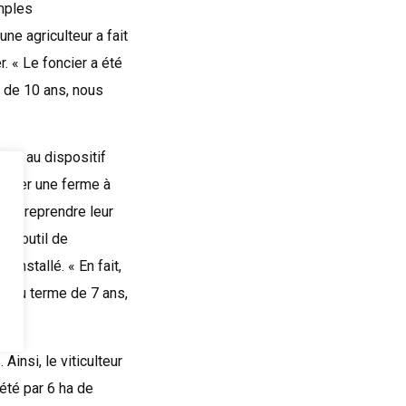
emples
e agriculteur a fait
. « Le foncier a été
e de 10 ans, nous
âce au dispositif
tifier une ferme à
our reprendre leur
son outil de
 installé. « En fait,
me au terme de 7 ans,
Ainsi, le viticulteur
été par 6 ha de