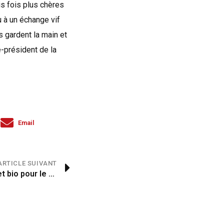
is fois plus chères
u à un échange vif
s gardent la main et
e-président de la
Email
ARTICLE SUIVANT
De la bonne viande locale et bio pour le territoire