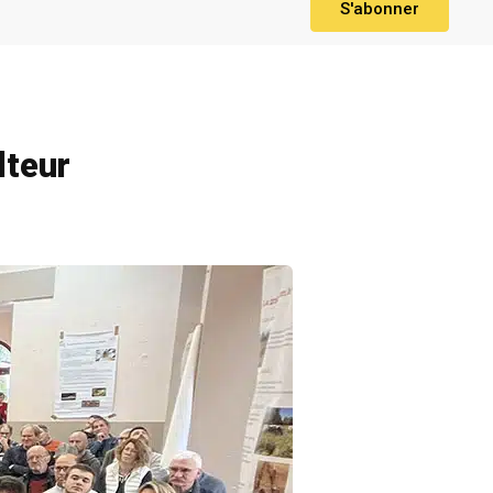
S'abonner
lteur