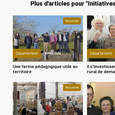
Plus d'articles pour "
Initiative
Abonnés
Département
Département
8 Fév 2024
Une ferme pédagogique utile au
Il s’investiss
territoire
rural de dema
Abonnés