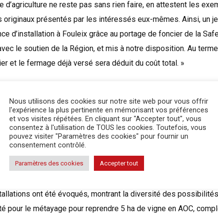
 d’agriculture ne reste pas sans rien faire, en attestent les ex
riginaux présentés par les intéressés eux-mêmes. Ainsi, un jeun
ce d’installation à Fouleix grâce au portage de foncier de la Safer
 avec le soutien de la Région, et mis à notre disposition. Au term
er et le fermage déjà versé sera déduit du coût total. »
e Eudes s’est installé en maraîchage à Saint-Germain-et-Mons gr
 « C’est un peu comme Terre de liens. Les porteurs peuvent iden
Nous utilisons des cookies sur notre site web pour vous offrir
l'expérience la plus pertinente en mémorisant vos préférences
posent à Feve, ou bien ce sont les cédants qui contactent Feve p
et vos visites répétées. En cliquant sur "Accepter tout", vous
consentez à l'utilisation de TOUS les cookies. Toutefois, vous
te le jeune agriculteur. Lui, qui n’avait pas les moyens d’acquérir 
pouvez visiter "Paramètres des cookies" pour fournir un
endre 5 ha de foncier, sur une surface où un éleveur ovin était déjà
consentement contrôlé.
tés d’installation. Nous aurons la possibilité de racheter la fer
Paramètres des cookies
Accepter tout
on de le faire. Notre bail est garanti 25 ans. »
allations ont été évoqués, montrant la diversité des possibilités. 
té pour le métayage pour reprendre 5 ha de vigne en AOC, compl