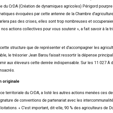
 du CrDA (Création de dynamiques agricoles) Périgord pourpre Va
ématiques évoquées par cette antenne de la Chambre d’agricultur
 parlera pas des crises, elles sont trop nombreuses et occuperaie
os actions collectives pour vous soutenir », a fait savoir à la t
 cette structure que de représenter et d’accompagner les agricul
le, le trésorier Jean Barou faisait ressortir la dépense principal
ournir aux éleveurs cette denrée indispensable. Sur les 11 027 Ä
onsacrés.
n originale
ice territoriale du CrDA, a listé les autres actions menées ces de
nature de conventions de partenariat avec les intercommunalités
oitations. « C’est important, dit-elle, 90 % des agriculteurs de 