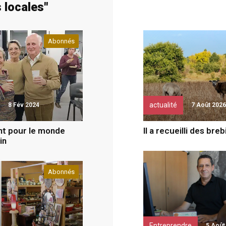
s locales
"
Abonnés
actualité
8 Fév 2024
7 Août 2026
ent pour le monde
Il a recueilli des bre
in
Abonnés
Entreprendre
5 Août