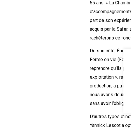
55 ans. » La Chambre
d’accompagnements o
part de son expérien
acquis par la Safer,
rachèterons ce fonci
De son côté, Étienn
Ferme en vie (Feve.)
reprendre qu’ils pro
exploitation », racon
production, a pu repr
nous avons deux enti
sans avoir l’obligati
D’autres types d’inst
Yannick Lescot a op