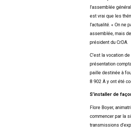
l’assemblée générale
est vrai que les th
l’actualité. « On ne
assemblée, mais de n
président du CrDA.
C’est la vocation de
présentation comptab
paille destinée à f
8 902 Ä y ont été c
S’installer de faço
Flore Boyer, animatr
commencer par la sig
transmissions d’expl