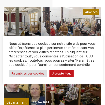
Abonnés
Département
18 Jan 2024
Nous utilisons des cookies sur notre site web pour vous
offrir l'expérience la plus pertinente en mémorisant vos
préférences et vos visites répétées. En cliquant sur
De la culture et de l’emploi pour tous grâce à La
"Accepter tout", vous consentez à l'utilisation de TOUS
Traverse
les cookies. Toutefois, vous pouvez visiter "Paramètres
des cookies" pour fournir un consentement contrôlé.
Abonnés
Paramètres des cookies
Accepter tout
Département
18 Jan 2024