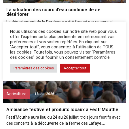
La situation des cours d’eau continue de se
détériorer
Le département de la Dordogne a été frappé par un nouvel
épisode caniculaire entre le 6 et le 16 juillet, à l'occasion duquel...
Nous utilisons des cookies sur notre site web pour vous
offrir l'expérience la plus pertinente en mémorisant vos
préférences et vos visites répétées. En cliquant sur
"Accepter tout", vous consentez à l'utilisation de TOUS
les cookies. Toutefois, vous pouvez visiter "Paramètres
des cookies" pour fournir un consentement contrôlé.
Paramètres des cookies
Accepter tout
Agriculture
18 Juil 2026
Ambiance festive et produits locaux à Festi’Mouthe
Festi'Mouthe aura lieu du 24 au 26 juillet, trois jours festifs avec
des concerts à la découverte de la ferme des Lafaye....