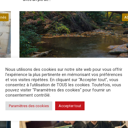
nés
A
actualité
20 Juil 2026
Nous utilisons des cookies sur notre site web pour vous offrir
l'expérience la plus pertinente en mémorisant vos préférences
et vos visites répétées. En cliquant sur "Accepter tout", vous
La situation des cours d’eau continue de se dété
consentez à l'utilisation de TOUS les cookies. Toutefois, vous
usin
Le département de la Dordogne a été frappé par un nouve
pouvez visiter "Paramètres des cookies" pour fournir un
épisode caniculaire entre le 6 et le 16 juillet, à l'occasion du
consentement contrôlé.
Paramètres des cookies
Accepter tout