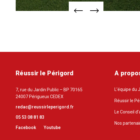
Réussir le Périgord
A propo
L’équipe du 
7, rue du Jardin Public – BP 70165
24007 Périgueux CEDEX
Réussir le Pé
redac@reussirleperigord.fr
Le Conseil d’
05 53 08 81 83
Nos partenai
Facebook
Youtube