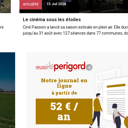
actualité
15 Juil 2026
Le cinéma sous les étoiles
ire
Ciné Passion a lancé sa saison estivale en plein air. Elle dur
jusqu'au 31 août avec 127 séances dans 77 communes, don
DOSSIER
ÉNERGIES
Notre journal en
ligne
Les énergies renouvelables
à partir de
montent en puissance
52 € /
RÉSERVÉ AUX ABONNÉS
an