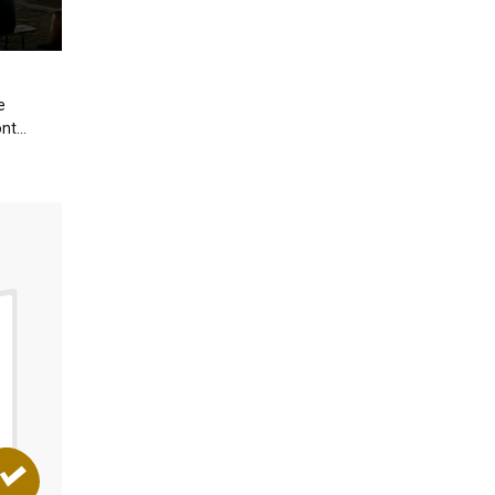
e
t...
DOSSIER
MANUTENTION
Les équipements pour suppri
les angles morts
RÉSERVÉ AUX ABONNÉS