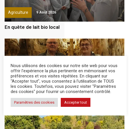
Agriculture
9 Août 2026
En quête de lait bio local
Nous utilisons des cookies sur notre site web pour vous
offrir l'expérience la plus pertinente en mémorisant vos
préférences et vos visites répétées. En cliquant sur
"Accepter tout", vous consentez à l'utilisation de TOUS
actualité
8 Août 2026
les cookies. Toutefois, vous pouvez visiter "Paramètres
des cookies" pour fournir un consentement contrôlé.
À la découverte des richesses de la grotte, au frais
Paramètres des cookies
Accepter tout