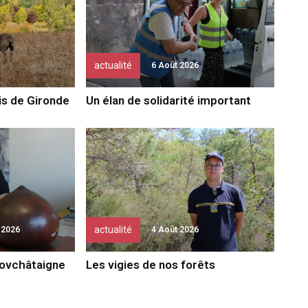
actualité
6 Août 2026
bis de Gironde
Un élan de solidarité important
actualité
 2026
4 Août 2026
novchâtaigne
Les vigies de nos forêts