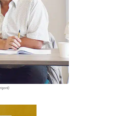
érigord)