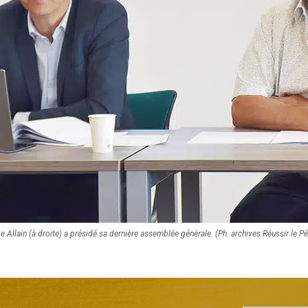
e Allain (à droite) a présidé sa dernière assemblée générale. (Ph. archives Réussir le P