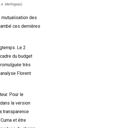
 A. Merlingeas)
a mutualisation des
flambé ces dernières
ngtemps. Le 2
e cadre du budget
 promulguée très
analyse Florent
eur. Pour le
 dans la version
la transparence
 Cuma et être