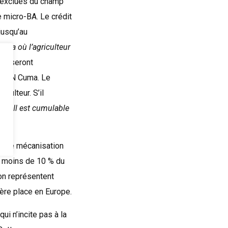
c exclues du champ
e micro-BA. Le crédit
 jusqu’au
Cuma où l’agriculteur
 en seront
la FN Cuma. Le
culteur. S’il
des. Il est cumulable
es de mécanisation
, moins de 10 % du
on représentent
ière place en Europe.
ui n’incite pas à la