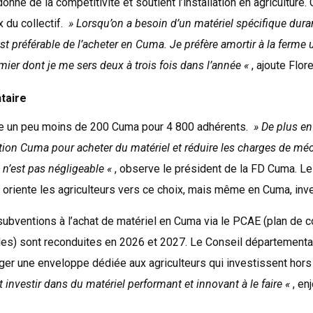
onne de la compétitivité et soutient l’installation en agriculture
 du collectif.
» Lorsqu’on a besoin d’un matériel spécifique dur
est préférable de l’acheter en Cuma. Je préfère amortir à la ferm
ier dont je me sers deux à trois fois dans l’année «
, ajoute Flor
taire
 un peu moins de 200 Cuma pour 4 800 adhérents.
» De plus en 
tion Cuma pour acheter du matériel et réduire les charges de méc
 n’est pas négligeable «
, observe le président de la FD Cuma. L
 oriente les agriculteurs vers ce choix, mais même en Cuma, invest
ubventions à l’achat de matériel en Cuma via le PCAE (plan de c
oles) sont reconduites en 2026 et 2027. Le Conseil départemental
er une enveloppe dédiée aux agriculteurs qui investissent hor
investir dans du matériel performant et innovant à le faire «
, en