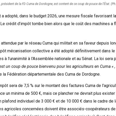
l, président de la FD Cuma de Dordogne, est content de ce coup de pouce de l'État. (Ph.
t a adopté, dans le budget 2026, une mesure fiscale favorisant l
. Le crédit d’impôt tombe bien alors que le coût des machines a 
 attendue par le réseau Cuma qui militait en sa faveur depuis lo
’impôt mécanisation collective a été adopté définitivement dans l
 à l’unanimité à l’Assemblée nationale et au Sénat. La loi sera
est un coup de pouce bienvenu pour les agriculteurs en Cuma « ,
de la Fédération départementale des Cuma de Dordogne.
impôt sera de 7,5 % sur le montant des factures Cuma de l’agricult
ce un minima de 500 €, mais ce plancher ne devrait plus exister
a un plafond individuel de 3 000 € et de 10 000 € dans le cadre de 
es agricoles concernées doivent être associés-coopérateurs de