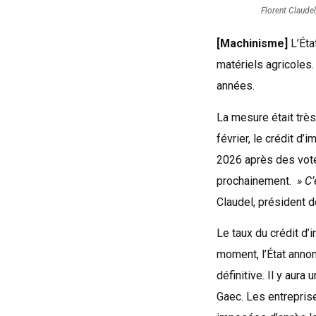
Florent Claude
[Machinisme]
L’Éta
matériels agricoles
années.
La mesure était très
février, le crédit d
2026 après des votes
prochainement.
» C’
Claudel, président 
Le taux du crédit d’
moment, l’État annon
définitive. Il y aur
Gaec. Les entrepris