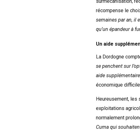
surmécanisation, red
récompense le choix
semaines par an, il 
qu’un épandeur à fum
Un aide supplémen
La Dordogne compte
se penchent sur l’op
aide supplémentaire
économique difficile
Heureusement, les s
exploitations agric
normalement prolong
Cuma qui souhaitent 