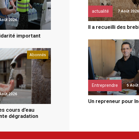
actualité
7 Août 2026
Août 2026
Il a recueilli des bre
idarité important
Abonnés
Entreprendre
5 Août
Août 2026
Un repreneur pour I
des cours d’eau
ente dégradation