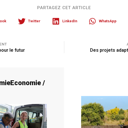
PARTAGEZ CET ARTICLE
ook
Twitter
LinkedIn
WhatsApp
ENT
our le futur
Des projets adap
mie
Economie /