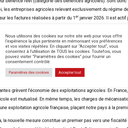
ur bénéfice réel (catégorie des bénéfices agricoles). Sont don
loi, les entreprises agricoles relevant exclusivement du régime d
er
sur les factures réalisées à partir du 1
janvier 2026. Il est actif
» Le crédit d’impôt s’impose sur la facture globale de la ou des 
iste bien Florent Claudel. Des dizaines de milliers d’exploitations
Nous utilisons des cookies sur notre site web pour vous offrir
l'expérience la plus pertinente en mémorisant vos préférences
tement pour un crédit moyen de 1 062 €, selon une évaluation de 
et vos visites répétées. En cliquant sur "Accepter tout", vous
consentez à l'utilisation de TOUS les cookies. Toutefois, vous
mpôt est déduit du montant de l’impôt sur le revenu payé par l’agri
pouvez visiter "Paramètres des cookies" pour fournir un
, l’État remboursera la différence.
» Il n’annule pas d’autres ai
consentement contrôlé.
impôt. «
Paramètres des cookies
Accepter tout
’augmentation du prix des machines depuis cinq ans, les charg
tantes grèvent l’économie des exploitations agricoles. En France
ricole est mutualisé. En même temps, les charges de mécanisati
ne exploitation agricole française, plaçant notre pays à la prem
 la nouvelle mesure constitue un premier pas vers une fiscalité q