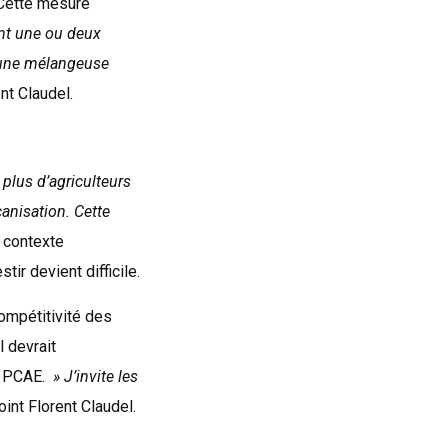
. Cette mesure
ant une ou deux
e une mélangeuse
ent Claudel.
plus d’agriculteurs
anisation. Cette
e contexte
ir devient difficile.
ompétitivité des
 devrait
s PCAE.
» J’invite les
joint Florent Claudel.