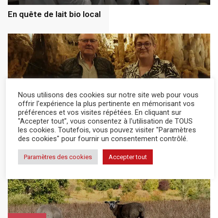
En quête de lait bio local
Nous utilisons des cookies sur notre site web pour vous
offrir l'expérience la plus pertinente en mémorisant vos
actualité
8 Août 2026
préférences et vos visites répétées. En cliquant sur
"Accepter tout", vous consentez à l'utilisation de TOUS
les cookies. Toutefois, vous pouvez visiter "Paramètres
À la découverte des richesses de la grotte, au frais
des cookies" pour fournir un consentement contrôlé.
Paramètres des cookies
Accepter tout