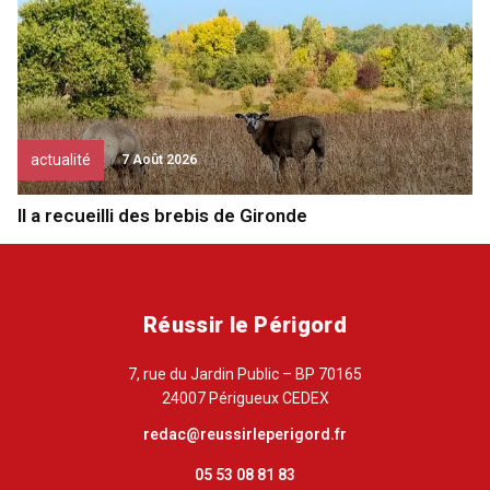
actualité
7 Août 2026
Il a recueilli des brebis de Gironde
Réussir le Périgord
7, rue du Jardin Public – BP 70165
24007 Périgueux CEDEX
redac@reussirleperigord.fr
05 53 08 81 83