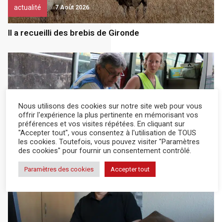
actualité
7 Août 2026
Il a recueilli des brebis de Gironde
Nous utilisons des cookies sur notre site web pour vous
offrir l'expérience la plus pertinente en mémorisant vos
préférences et vos visites répétées. En cliquant sur
actualité
6 Août 2026
"Accepter tout", vous consentez à l'utilisation de TOUS
les cookies. Toutefois, vous pouvez visiter "Paramètres
des cookies" pour fournir un consentement contrôlé.
Un élan de solidarité important
Paramètres des cookies
Accepter tout