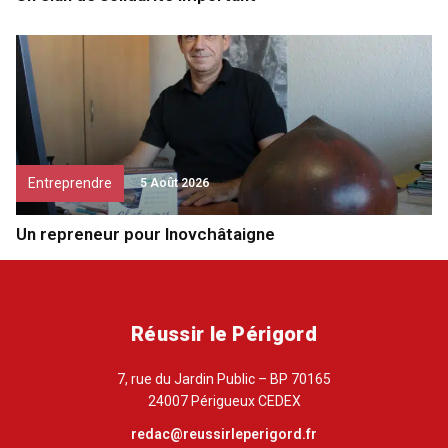
Entreprendre
5 Août 2026
Un repreneur pour Inovchâtaigne
Réussir le Périgord
7, rue du Jardin Public – BP 70165
24007 Périgueux CEDEX
redac@reussirleperigord.fr