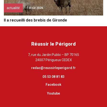
actualité
7 Août 2026
Il a recueilli des brebis de Gironde
Réussir le Périgord
7, rue du Jardin Public – BP 70165
24007 Périgueux CEDEX
redac@reussirleperigord.fr
05 53 08 81 83
Facebook
Youtube