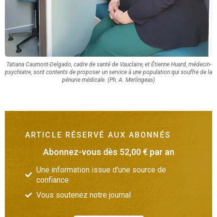
Tatiana Caumont-Delgado, cadre de santé de Vauclaire, et Étienne Huard, médecin-
psychiatre, sont contents de proposer un service à une population qui souffre de la
pénurie médicale. (Ph. A. Merlingeas)
ARTICLE RÉSERVÉ AUX ABONNÉS
Abonnez-vous dès 52,00 € par an
Une information issue d'une source de
confiance
Vous soutenez notre journal