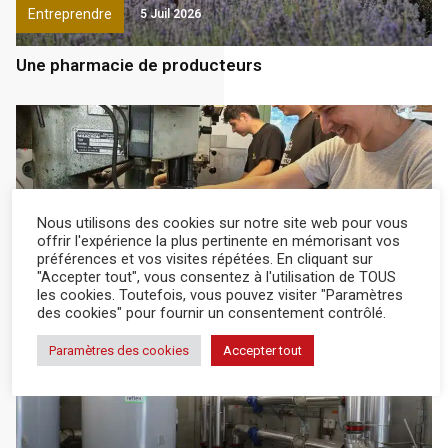
Entreprendre
5 Juil 2026
Une pharmacie de producteurs
Nous utilisons des cookies sur notre site web pour vous
offrir l'expérience la plus pertinente en mémorisant vos
Entreprendre
26 Juin 2026
préférences et vos visites répétées. En cliquant sur
"Accepter tout", vous consentez à l'utilisation de TOUS
les cookies. Toutefois, vous pouvez visiter "Paramètres
Pour ensacher efficacement
des cookies" pour fournir un consentement contrôlé.
Paramètres des cookies
Accepter tout