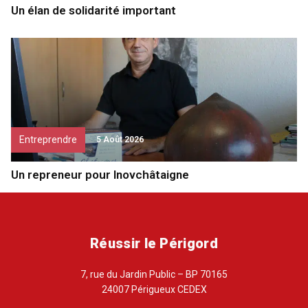
Un élan de solidarité important
Entreprendre
5 Août 2026
Un repreneur pour Inovchâtaigne
Réussir le Périgord
7, rue du Jardin Public – BP 70165
24007 Périgueux CEDEX