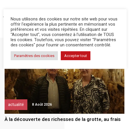
ARTICLE PRÉCÉDENT
ARTICLE SUIVANT
Nous utilisons des cookies sur notre site web pour vous
Le snacking en boulangerie dans tous ses états
30 ans dédiés aux métiers d’art
offrir l'expérience la plus pertinente en mémorisant vos
préférences et vos visites répétées. En cliquant sur
"Accepter tout", vous consentez à l'utilisation de TOUS
les cookies. Toutefois, vous pouvez visiter "Paramètres
des cookies" pour fournir un consentement contrôlé.
Plus d'articles pour "
Agriculture
RLP
"
Paramètres des cookies
Accepter tout
actualité
8 Août 2026
À la découverte des richesses de la grotte, au frais