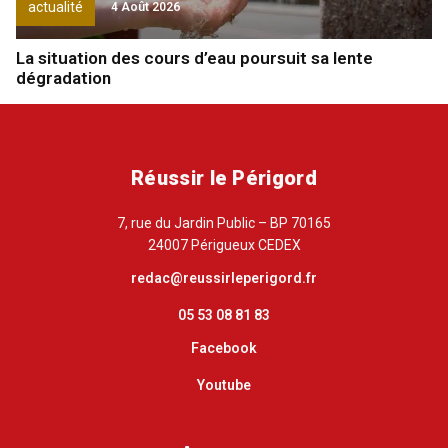
actualité
4 Août 2026
La situation des cours d’eau poursuit sa lente
dégradation
Réussir le Périgord
7, rue du Jardin Public – BP 70165
24007 Périgueux CEDEX
redac@reussirleperigord.fr
05 53 08 81 83
Facebook
Youtube