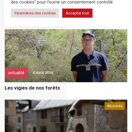
des cookies" pour fournir un consentement contrôlé.
actualité
6 Août 2026
Paramètres des cookies
Accepter tout
Un élan de solidarité important
actualité
4 Août 2026
Les vigies de nos forêts
Abonnés