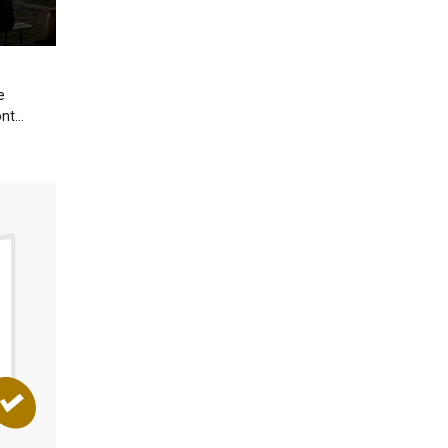
e
t...
DOSSIER
MANUTENTION
Les équipements pour suppri
les angles morts
RÉSERVÉ AUX ABONNÉS