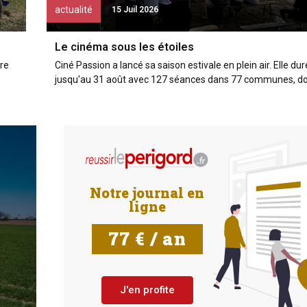
actualité
15 Juil 2026
Le cinéma sous les étoiles
ire
Ciné Passion a lancé sa saison estivale en plein air. Elle dur
jusqu'au 31 août avec 127 séances dans 77 communes, don
DOSSIER
ÉNERGIES
Notre journal en
ligne
Les énergies renouvelables
montent en puissance
77 € / an
RÉSERVÉ AUX ABONNÉS
J'en profite