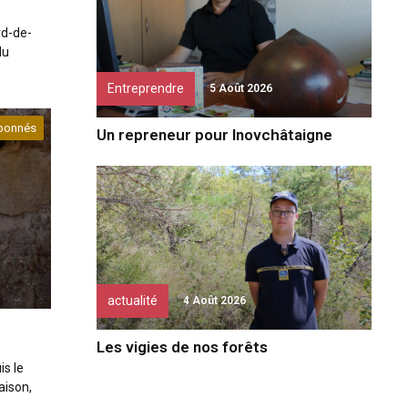
rd-de-
du
Entreprendre
5 Août 2026
bonnés
Un repreneur pour Inovchâtaigne
actualité
4 Août 2026
Les vigies de nos forêts
s le
aison,