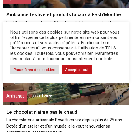
Ambiance festive et produits locaux à Festi’Mouthe
Festi'Mouthe aura lieu du 24 au 26 juillet, trois jours festifs avec
des concerts à la découverte de la ferme des Lafaye....
Nous utilisons des cookies sur notre site web pour vous
offrir l'expérience la plus pertinente en mémorisant vos
préférences et vos visites répétées. En cliquant sur
"Accepter tout", vous consentez à l'utilisation de TOUS
les cookies. Toutefois, vous pouvez visiter "Paramètres
des cookies" pour fournir un consentement contrôlé.
Paramètres des cookies
Accepter tout
Artisanat
17 Juil 2026
Le chocolat n’aime pas le chaud
La chocolaterie artisanale Bovetti œuvre depuis plus de 25 ans.
Dotée d'un atelier et d'un musée, elle veut renouveler sa