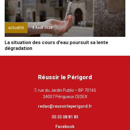
actualité
4 Août 2026
La situation des cours d’eau poursuit sa lente
dégradation
Réussir le Périgord
7, rue du Jardin Public – BP 70165
24007 Périgueux CEDEX
redac@reussirleperigord.fr
05 53 08 81 83
Facebook