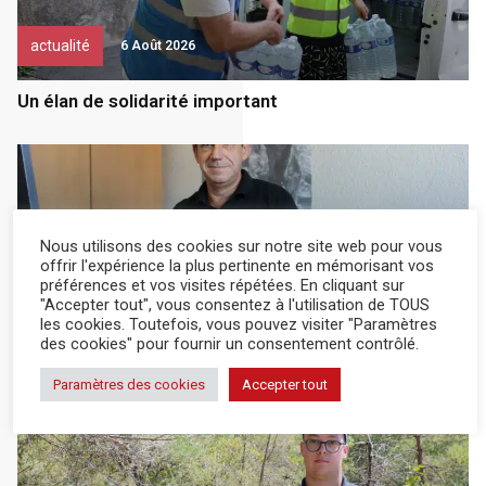
actualité
6 Août 2026
Un élan de solidarité important
Nous utilisons des cookies sur notre site web pour vous
offrir l'expérience la plus pertinente en mémorisant vos
préférences et vos visites répétées. En cliquant sur
"Accepter tout", vous consentez à l'utilisation de TOUS
Entreprendre
5 Août 2026
les cookies. Toutefois, vous pouvez visiter "Paramètres
des cookies" pour fournir un consentement contrôlé.
Un repreneur pour Inovchâtaigne
Paramètres des cookies
Accepter tout