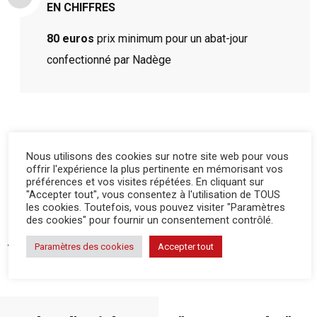
EN CHIFFRES
80 euros
prix minimum pour un abat-jour
confectionné par Nadège
PARTAGEZ CET ARTICLE
Nous utilisons des cookies sur notre site web pour vous
offrir l'expérience la plus pertinente en mémorisant vos
préférences et vos visites répétées. En cliquant sur
"Accepter tout", vous consentez à l'utilisation de TOUS
les cookies. Toutefois, vous pouvez visiter "Paramètres
des cookies" pour fournir un consentement contrôlé.
ARTICLE PRÉCÉDENT
ARTICLE SUIVANT
Paramètres des cookies
Accepter tout
Des cosmétiques aux saveurs du Périgord
Quels changements pour les impôts