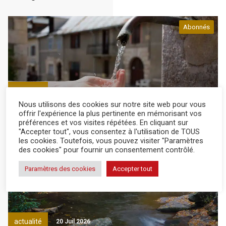
Abonnés
actualité
4 Août 2026
Nous utilisons des cookies sur notre site web pour vous
offrir l'expérience la plus pertinente en mémorisant vos
La situation des cours d’eau poursuit sa lente
préférences et vos visites répétées. En cliquant sur
dégradation
"Accepter tout", vous consentez à l'utilisation de TOUS
les cookies. Toutefois, vous pouvez visiter "Paramètres
des cookies" pour fournir un consentement contrôlé.
Abonnés
Paramètres des cookies
Accepter tout
actualité
20 Juil 2026