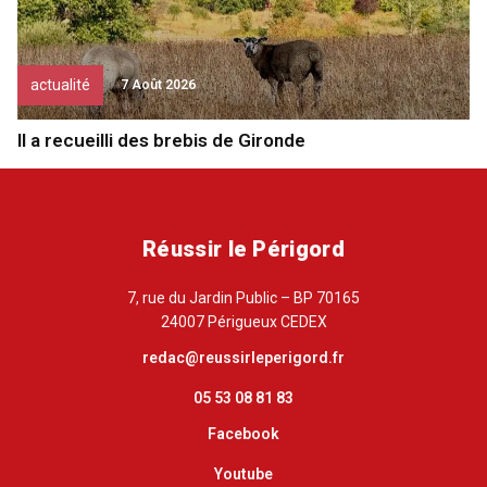
actualité
7 Août 2026
Il a recueilli des brebis de Gironde
Réussir le Périgord
7, rue du Jardin Public – BP 70165
24007 Périgueux CEDEX
redac@reussirleperigord.fr
05 53 08 81 83
Facebook
Youtube