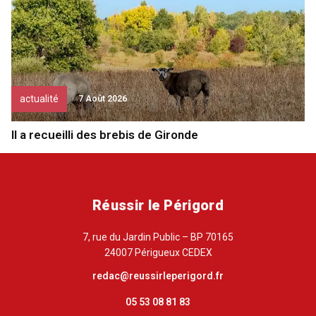
actualité
7 Août 2026
Il a recueilli des brebis de Gironde
Réussir le Périgord
7, rue du Jardin Public – BP 70165
24007 Périgueux CEDEX
redac@reussirleperigord.fr
05 53 08 81 83