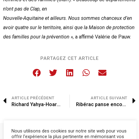
n’ont pas de Clap, en
Nouvelle-Aquitaine et ailleurs. Nous sommes chanceux d’en
avoir quatre sur le territoire, ainsi que la Maison de protection
des familles pour la prévention »,
a affirmé Valérie de Pauw.
PARTAGEZ CET ARTICLE
ARTICLE PRÉCÉDENT
ARTICLE SUIVANT
Richard Yahya-Hoare, boulanger-paysan, en route vers plus d’autonomie !
Ribérac panse encore ses plaies
Nous utilisons des cookies sur notre site web pour vous
Plus d'articles pour "
Actualité
"
offrir l'expérience la plus pertinente en mémorisant vos