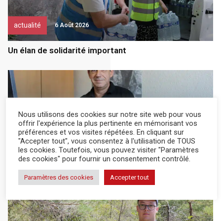
actualité
6 Août 2026
Un élan de solidarité important
Nous utilisons des cookies sur notre site web pour vous
offrir l'expérience la plus pertinente en mémorisant vos
préférences et vos visites répétées. En cliquant sur
"Accepter tout", vous consentez à l'utilisation de TOUS
Entreprendre
5 Août 2026
les cookies. Toutefois, vous pouvez visiter "Paramètres
des cookies" pour fournir un consentement contrôlé.
Un repreneur pour Inovchâtaigne
Paramètres des cookies
Accepter tout