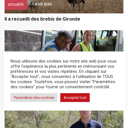
actualité
7 Août 2026
Il a recueilli des brebis de Gironde
Nous utilisons des cookies sur notre site web pour vous
offrir l'expérience la plus pertinente en mémorisant vos
préférences et vos visites répétées. En cliquant sur
actualité
6 Août 2026
"Accepter tout", vous consentez à l'utilisation de TOUS
les cookies. Toutefois, vous pouvez visiter "Paramètres
des cookies" pour fournir un consentement contrôlé.
Un élan de solidarité important
Paramètres des cookies
Accepter tout