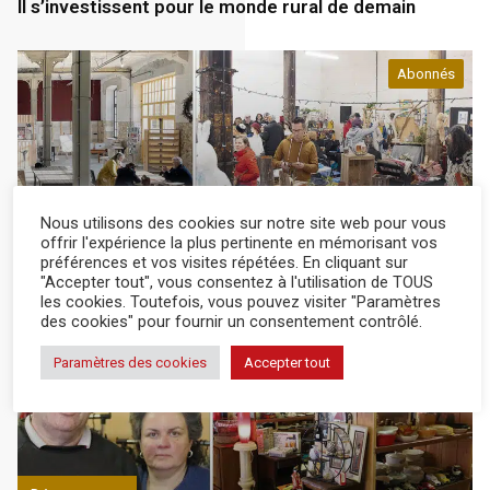
Il s’investissent pour le monde rural de demain
Abonnés
Département
18 Jan 2024
Nous utilisons des cookies sur notre site web pour vous
offrir l'expérience la plus pertinente en mémorisant vos
préférences et vos visites répétées. En cliquant sur
De la culture et de l’emploi pour tous grâce à La
"Accepter tout", vous consentez à l'utilisation de TOUS
Traverse
les cookies. Toutefois, vous pouvez visiter "Paramètres
des cookies" pour fournir un consentement contrôlé.
Abonnés
Paramètres des cookies
Accepter tout