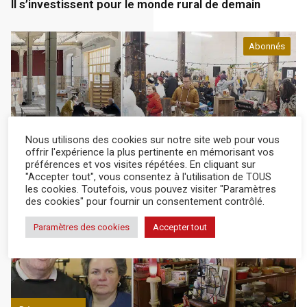
Il s’investissent pour le monde rural de demain
Abonnés
Département
18 Jan 2024
Nous utilisons des cookies sur notre site web pour vous
offrir l'expérience la plus pertinente en mémorisant vos
préférences et vos visites répétées. En cliquant sur
De la culture et de l’emploi pour tous grâce à La
"Accepter tout", vous consentez à l'utilisation de TOUS
Traverse
les cookies. Toutefois, vous pouvez visiter "Paramètres
des cookies" pour fournir un consentement contrôlé.
Abonnés
Paramètres des cookies
Accepter tout