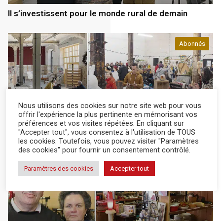
Il s’investissent pour le monde rural de demain
Abonnés
Nous utilisons des cookies sur notre site web pour vous
Département
18 Jan 2024
offrir l'expérience la plus pertinente en mémorisant vos
préférences et vos visites répétées. En cliquant sur
De la culture et de l’emploi pour tous grâce à La
"Accepter tout", vous consentez à l'utilisation de TOUS
Traverse
les cookies. Toutefois, vous pouvez visiter "Paramètres
des cookies" pour fournir un consentement contrôlé.
Paramètres des cookies
Accepter tout
Abonnés