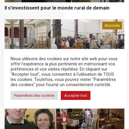
Il s’investissent pour le monde rural de demain
Abonnés
Nous utilisons des cookies sur notre site web pour vous
Département
18 Jan 2024
offrir l'expérience la plus pertinente en mémorisant vos
préférences et vos visites répétées. En cliquant sur
"Accepter tout", vous consentez à l'utilisation de TOUS
De la culture et de l’emploi pour tous grâce à La
les cookies. Toutefois, vous pouvez visiter "Paramètres
Traverse
des cookies" pour fournir un consentement contrôlé.
Paramètres des cookies
Accepter tout
Abonnés