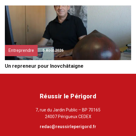
Entreprendre
5 Août 2026
Un repreneur pour Inovchâtaigne
Réussir le Périgord
7, rue du Jardin Public – BP 70165
24007 Périgueux CEDEX
redac@reussirleperigord.fr