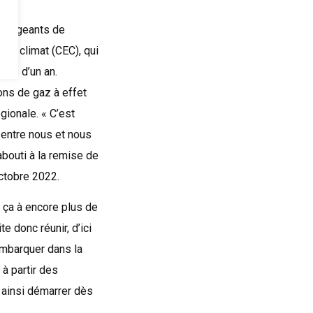
 dirigeants de
 le climat (CEC), qui
rès d’un an.
ions de gaz à effet
gionale. « C’est
 entre nous et nous
bouti à la remise de
octobre 2022.
e ça à encore plus de
e donc réunir, d’ici
 embarquer dans la
à partir des
t ainsi démarrer dès