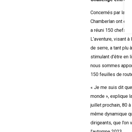
Concernés par la mei
Chamberlan ont été i
a réuni 150 chefs d’
L’aventure, visant à
de serre, a tant plu
stimulant d’être en
nous sommes apporté
150 feuilles de rout
« Je me suis dit que 
monde », explique la
juillet prochain, 80
même dynamique que c
dirigeants, que l’on
l’automne 2023.