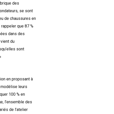
abrique des
fondateurs, se sont
 peu de chaussures en
e rappeler que 87 %
quées dans des
 vient du
squ’elles sont
 »
ion en proposant à
 modélise leurs
iquer 100 % en
ge, l’ensemble des
iés de l’atelier