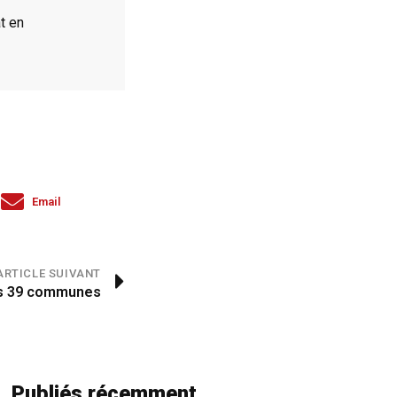
t en
Email
ARTICLE SUIVANT
s 39 communes
Publiés récemment