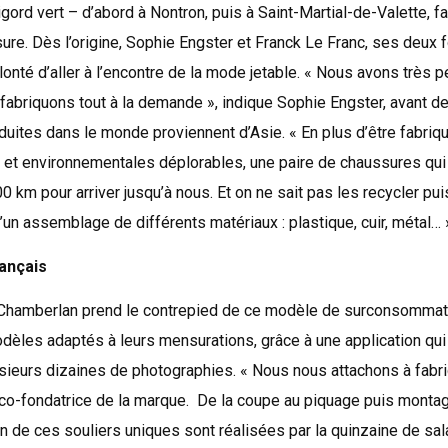
ord vert – d’abord à Nontron, puis à Saint-Martial-de-Valette, f
re. Dès l’origine, Sophie Engster et Franck Le Franc, ses deux 
lonté d’aller à l’encontre de la mode jetable. « Nous avons très
fabriquons tout à la demande », indique Sophie Engster, avant d
uites dans le monde proviennent d’Asie. « En plus d’être fabri
l et environnementales déplorables, une paire de chaussures qui
0 km pour arriver jusqu’à nous. Et on ne sait pas les recycler pui
d’un assemblage de différents matériaux : plastique, cuir, métal…
ançais
Chamberlan prend le contrepied de ce modèle de surconsommat
dèles adaptés à leurs mensurations, grâce à une application qui
lusieurs dizaines de photographies. « Nous nous attachons à fabr
a co-fondatrice de la marque. De la coupe au piquage puis monta
n de ces souliers uniques sont réalisées par la quinzaine de salar