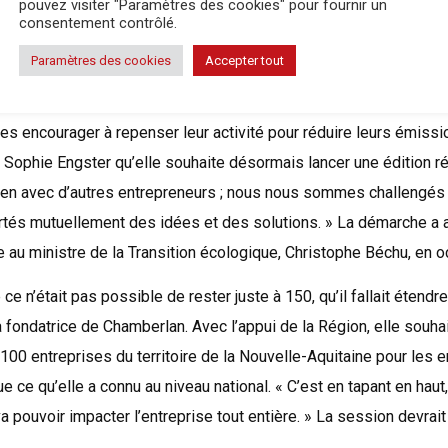
pouvez visiter "Paramètres des cookies" pour fournir un
consentement contrôlé.
lleure façon d’améliorer leurs pratiques environnementales, les
Paramètres des cookies
Accepter tout
nvités, en 2021, à participer à la Convention des entreprises pour
entreprises françaises de toutes tailles et tous secteurs durant p
 les encourager à repenser leur activité pour réduire leurs émiss
 à Sophie Engster qu’elle souhaite désormais lancer une édition ré
 lien avec d’autres entrepreneurs ; nous nous sommes challengés
s mutuellement des idées et des solutions. » La démarche a a
e au ministre de la Transition écologique, Christophe Béchu, en 
ce n’était pas possible de rester juste à 150, qu’il fallait étendr
 fondatrice de Chamberlan. Avec l’appui de la Région, elle souhait
 à 100 entreprises du territoire de la Nouvelle-Aquitaine pour les
e qu’elle a connu au niveau national. « C’est en tapant en haut, 
 va pouvoir impacter l’entreprise tout entière. » La session devrai