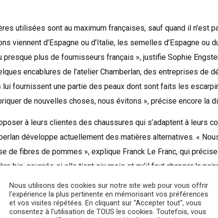
res utilisées sont au maximum françaises, sauf quand il n’est p
ons viennent d’Espagne ou d’Italie, les semelles d’Espagne ou d
ou presque plus de fournisseurs français », justifie Sophie Engste
uelques encablures de l’atelier Chamberlan, des entreprises de 
ui fournissent une partie des peaux dont sont faits les escarpin
briquer de nouvelles choses, nous évitons », précise encore la d
oposer à leurs clientes des chaussures qui s’adaptent à leurs co
erlan développe actuellement des matières alternatives. « Nou
se de fibres de pommes », explique Franck Le Franc, qui précise
ère bio-sourcée si elle tient six mois et qu’il faut changer la pa
uit durable et responsable. » L’un des objectifs de l’entreprise
Nous utilisons des cookies sur notre site web pour vous offrir
l'expérience la plus pertinente en mémorisant vos préférences
 ses trois modèles best-seller dans des matières alternatives.
et vos visites répétées. En cliquant sur "Accepter tout", vous
consentez à l'utilisation de TOUS les cookies. Toutefois, vous
ntrepreneurs