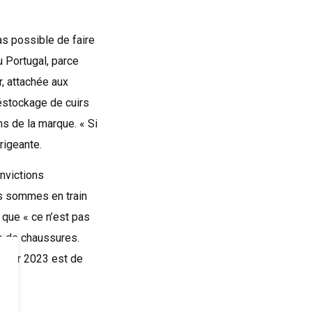
as possible de faire
u Portugal, parce
r, attachée aux
déstockage de cuirs
s de la marque. « Si
irigeante.
nvictions
s sommes en train
 que « ce n’est pas
ire de chaussures.
 pour 2023 est de