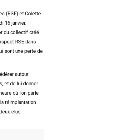
es (RSE) et Colette
i 16 janvier,
r du collectif créé
l’aspect RSE dans
ui sont une perte de
fédérer autour
, et de lui donner
’heure où l’on parle
la réimplantation
 deux élus.