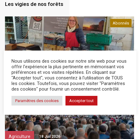
Les vigies de nos forêts
Abonnés
Nous utilisons des cookies sur notre site web pour vous
Agriculture
21 Juil 2026
offrir l'expérience la plus pertinente en mémorisant vos
préférences et vos visites répétées. En cliquant sur
"Accepter tout", vous consentez à l'utilisation de TOUS
Des chèques saveurs pour mieux manger
les cookies. Toutefois, vous pouvez visiter "Paramètres
des cookies" pour fournir un consentement contrôlé.
Paramètres des cookies
Accepter tout
Agriculture
18 Juil 2026