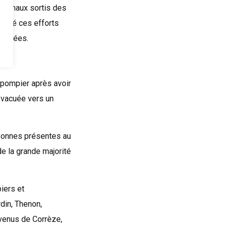
 animaux sortis des
algré ces efforts
 fumées.
-pompier après avoir
 évacuée vers un
rsonnes présentes au
e la grande majorité
iers et
din, Thenon,
 venus de Corrèze,