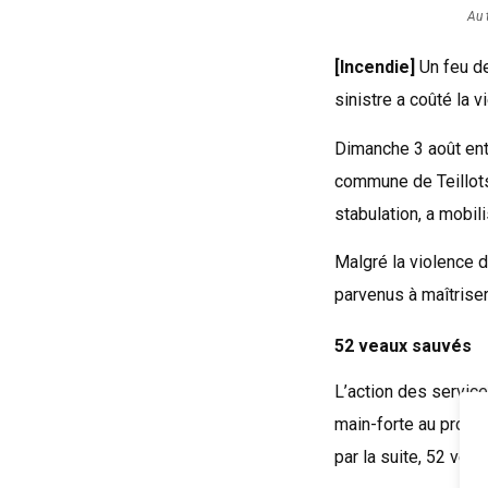
Au 
[Incendie]
Un feu de
sinistre a coûté la 
Dimanche 3 août entr
commune de Teillots
stabulation, a mobil
Malgré la violence 
parvenus à maîtriser
52 veaux sauvés
L’action des service
main-forte au propr
par la suite, 52 veau