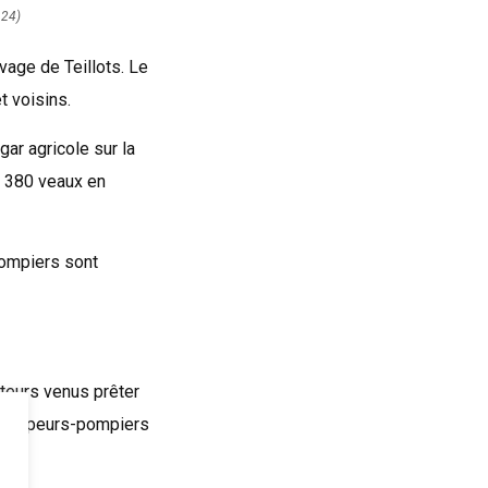
 24)
vage de Teillots. Le
t voisins.
ar agricole sur la
t 380 veaux en
pompiers sont
lteurs venus prêter
es sapeurs-pompiers