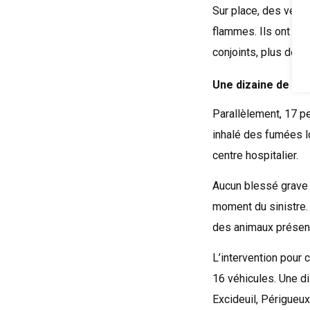
Sur place, des vété
flammes. Ils ont été
conjoints, plus de 
Une dizaine de ce
Parallèlement, 17 p
inhalé des fumées lo
centre hospitalier.
Aucun blessé grave 
moment du sinistre.
des animaux présen
L’intervention pour
16 véhicules. Une d
Excideuil, Périgueux