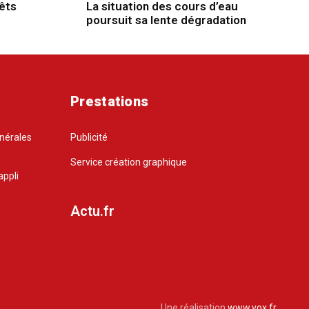
rêts
La situation des cours d’eau
poursuit sa lente dégradation
Prestations
énérales
Publicité
Service création graphique
appli
Actu.fr
Une réalisation
www.vox.fr