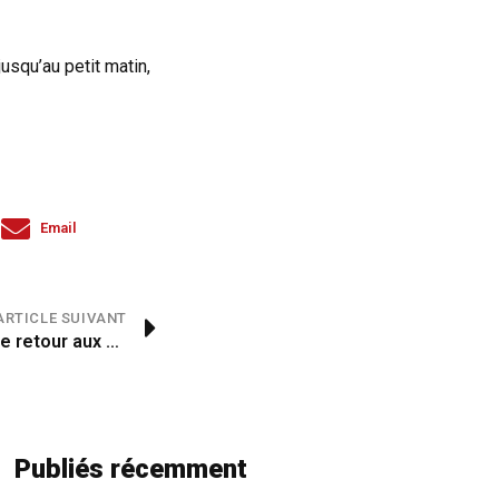
usqu’au petit matin,
Email
ARTICLE SUIVANT
Les burgers périgourdins de retour aux Estivales
Publiés récemment