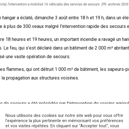
total, l'intervention a mobilisé 16 véhicules des services de secours. (Ph. archives SDIS
 hangar a éclaté, dimanche 3 août entre 18 h et 19 h, dans un éle
vie à plus de 300 veaux malgré l’intervention rapide des secours e
e 18 heures et 19 heures, un important incendie a ravagé un hang
. Le feu, qui s’est déclaré dans un bâtiment de 2 000 m² abritan
isé une vaste opération de secours.
des flammes, qui ont détruit 1 000 m² de bâtiment, les sapeurs-
 la propagation aux structures voisines.
s de secours a été précédée par l’intervention de voisins agricu
iétaire pour tenter d’évacuer ses animaux. Avec l’engagement d
Nous utilisons des cookies sur notre site web pour vous offrir
x ont été sauvés au total.
l'expérience la plus pertinente en mémorisant vos préférences
et vos visites répétées. En cliquant sur "Accepter tout", vous