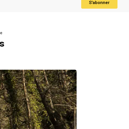
S'abonner
re
ts