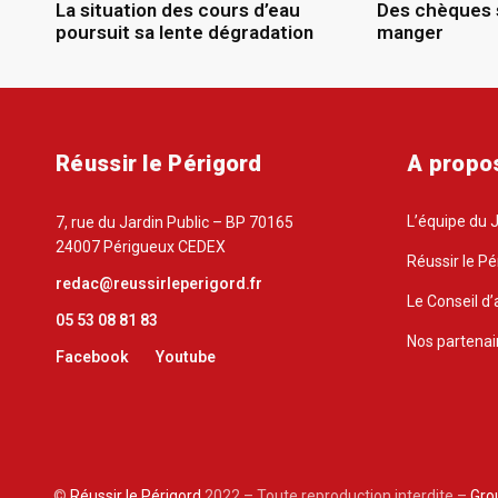
La situation des cours d’eau
Des chèques 
poursuit sa lente dégradation
manger
Réussir le Périgord
A propo
L’équipe du 
7, rue du Jardin Public – BP 70165
24007 Périgueux CEDEX
Réussir le Pé
redac@reussirleperigord.fr
Le Conseil d’
05 53 08 81 83
Nos partenai
Facebook
Youtube
©
Réussir le Périgord
2022 – Toute reproduction interdite –
Gro