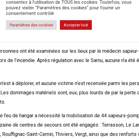
consentez à l'utilisation de TOUS les cookies. Toutefois, vous
rinaires du Sdis 24 ont été mobilisés pour prendre en charge les
pouvez visiter "Paramètres des cookies" pour fournir un
consentement contrôlé.
 rejoints et appuyés par des praticiens libéraux des alentours. M
300 veaux sont morts, à cause des flammes ou asphyxiés par les
Paramètres des cookies
Accepter tout
ntres de secours mobilisés
ersonnes ont été examinées sur les lieux par le médecin sapeur
rs de l’incendie. Après régulation avec le Samu, aucune n’a été
n’est à déplorer, et aucune victime n’est recensée parmi les pe
 Les dommages matériels sont, eux, plus lourds de par la perte d
ts.
 ce feu de hangar a nécessité la mobilisation de 44 sapeurs-pomp
izaine de centres de secours ont été engagés : Terrasson, Le Lar
, Rouffignac-Saint-Cernin, Thiviers, Vergt, ainsi que des renforts