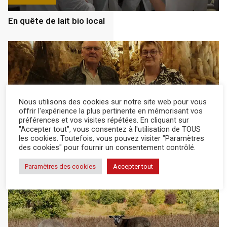
En quête de lait bio local
Nous utilisons des cookies sur notre site web pour vous
offrir l'expérience la plus pertinente en mémorisant vos
actualité
8 Août 2026
préférences et vos visites répétées. En cliquant sur
"Accepter tout", vous consentez à l'utilisation de TOUS
les cookies. Toutefois, vous pouvez visiter "Paramètres
À la découverte des richesses de la grotte, au frais
des cookies" pour fournir un consentement contrôlé.
Paramètres des cookies
Accepter tout