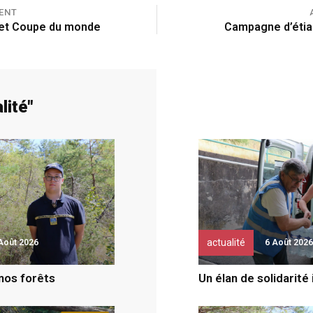
ENT
ffet Coupe du monde
Campagne d’étia
lité
"
actualité
Août 2026
6 Août 2026
 nos forêts
Un élan de solidarité