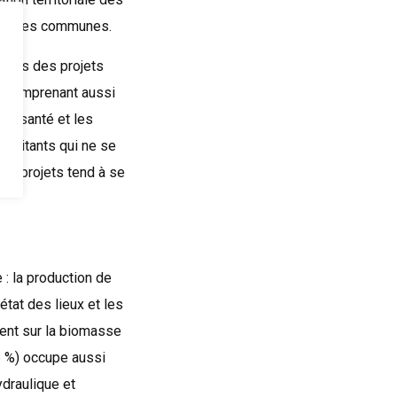
elle des communes.
uccès des projets
, comprenant aussi
 la santé et les
habitants qui ne se
aux projets tend à se
 : la production de
’état des lieux et les
ment sur la biomasse
,5 %) occupe aussi
ydraulique et