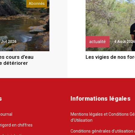
Abonnés
actualité
 Juil 2026
4 Août 2026
des cours d’eau
Les vigies de nos fo
e détériorer
s
Informations légales
Journal
Mentions légales et Conditions G
d’Utilisation
rigord en chiffres
Conditions générales d’utilisation 