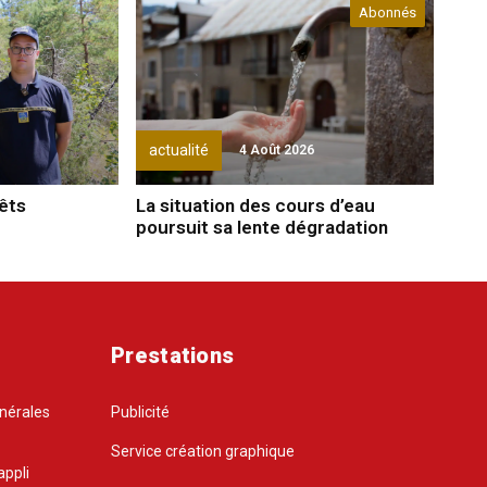
Abonnés
actualité
4 Août 2026
rêts
La situation des cours d’eau
poursuit sa lente dégradation
Prestations
énérales
Publicité
Service création graphique
appli