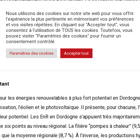
les s’appuyant sur la définition de zones d’accélération à l’éch
Nous utilisons des cookies sur notre site web pour vous offrir
l'expérience la plus pertinente en mémorisant vos préférences
tifier le potentiel de chaque type d’énergie renouvelable. « Le s
et vos visites répétées. En cliquant sur "Accepter tout", vous
consentez à l'utilisation de TOUS les cookies. Toutefois, vous
ur une prise en compte exemplaire des enjeux environnementaux
pouvez visiter "Paramètres des cookies" pour fournir un
consentement contrôlé.
 l’eau, les paysages, les risques naturels, ainsi que les effets sur
, olfactives…), mais aussi sur une concertation réussie avec les 
Paramètres des cookies
Accepter tout
e enquête publique », note le guide qui constate que l’opposition 
tant
sur les énergies renouvelables à plus fort potentiel en Dordogne
sation, l’éolien et le photovoltaïque. Il présente, pour chacune, l
leur potentiel. Les EnR en Dordogne s’appuient très majoritaire
de six points au niveau régional. La filière “pompes à chaleur” (9
 que la moyenne régionale (8,7 %). À l’inverse, les productions h