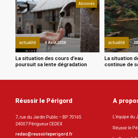
Abonnés
actualité
actualité
4 Août 2026
20
La situation des cours d’eau
La situation 
poursuit sa lente dégradation
continue de s
Réussir le Périgord
A propo
L’équipe du 
7, rue du Jardin Public – BP 70165
24007 Périgueux CEDEX
Réussir le Pé
redac@reussirleperigord.fr