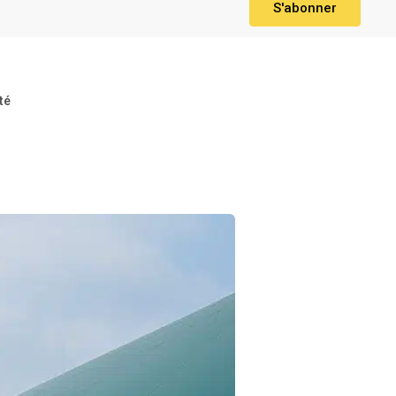
S'abonner
té