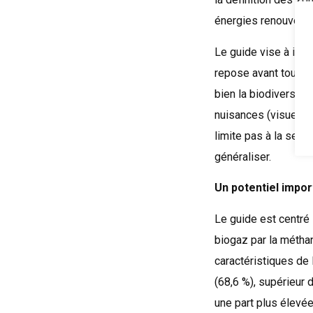
énergies renouvelab
Le guide vise à iden
repose avant tout s
bien la biodiversité,
nuisances (visuelles
limite pas à la seul
généraliser.
Un potentiel impor
Le guide est centré 
biogaz par la méthani
caractéristiques de 
(68,6 %), supérieur 
une part plus élevée