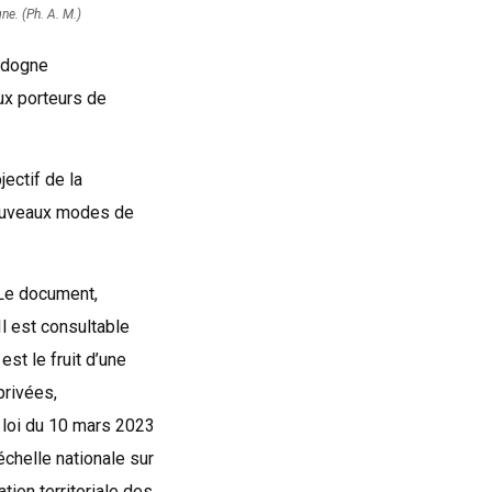
ne. (Ph. A. M.)
rdogne
ux porteurs de
ectif de la
nouveaux modes de
 Le document,
Il est consultable
st le fruit d’une
privées,
a loi du 10 mars 2023
’échelle nationale sur
ation territoriale des