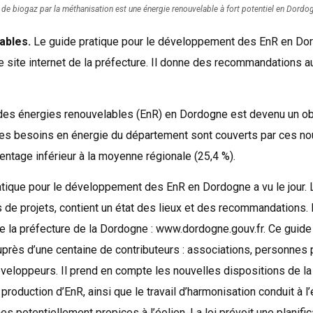
de biogaz par la méthanisation est une énergie renouvelable à fort potentiel en Dordog
ables.
Le guide pratique pour le développement des EnR en Do
e site internet de la préfecture. Il donne des recommandations a
s énergies renouvelables (EnR) en Dordogne est devenu un obj
des besoins en énergie du département sont couverts par ces 
entage inférieur à la moyenne régionale (25,4 %).
ratique pour le développement des EnR en Dordogne a vu le jour.
 de projets, contient un état des lieux et des recommandations. 
 de la préfecture de la Dordogne : www.dordogne.gouv.fr. Ce guide e
uprès d’une centaine de contributeurs : associations, personnes 
éveloppeurs. Il prend en compte les nouvelles dispositions de l
 production d’EnR, ainsi que le travail d’harmonisation conduit à l
es potentiellement propices à l’éolien. La loi prévoit une planific