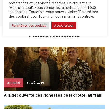
préférences et vos visites répétées. En cliquant sur
actualité
4 Août 2026
"Accepter tout", vous consentez à l'utilisation de TOUS
les cookies. Toutefois, vous pouvez visiter "Paramètres
des cookies" pour fournir un consentement contrôlé.
Les vigies de nos forêts
Paramètres des cookies
Accepter tout
Publiés récemment
actualité
8 Août 2026
À la découverte des richesses de la grotte, au frais