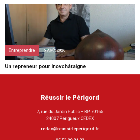
Entreprendre
5 Août 2026
Un repreneur pour Inovchâtaigne
Réussir le Périgord
7, rue du Jardin Public – BP 70165
24007 Périgueux CEDEX
redac@reussirleperigord.fr