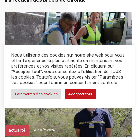
Nous utilisons des cookies sur notre site web pour vous
actualité
6 Août 2026
offrir l'expérience la plus pertinente en mémorisant vos
préférences et vos visites répétées. En cliquant sur
"Accepter tout", vous consentez à l'utilisation de TOUS
Un élan de solidarité important
les cookies. Toutefois, vous pouvez visiter "Paramètres
des cookies" pour fournir un consentement contrôlé.
Paramètres des cookies
Accepter tout
actualité
4 Août 2026